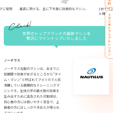
予
約
グに使用
垂直に挙げる、主に下半身に効果的なマシン。
1台でベ
ル種目を
ス
タ
ジ
オ
ト
ラ
世界のトップブランドの最新マシンを
イ
贅沢にラインナップいたしました
ア
ル
レ
ッ
ス
ン
ノーチラス
ノーチラス社製のマシンは、あまりに
短期間で効果があがるところから"タイ
ム・マシン"と呼ばれてアメリカで人気
沸騰している画期的なトレーニングマ
シンです。生体力学の最大限の効果を
生み出すために追及された可動域は、
初心者の方には扱いやすく安全で、上
級者の方にはしっかり手応えが得られ
るマシンです。