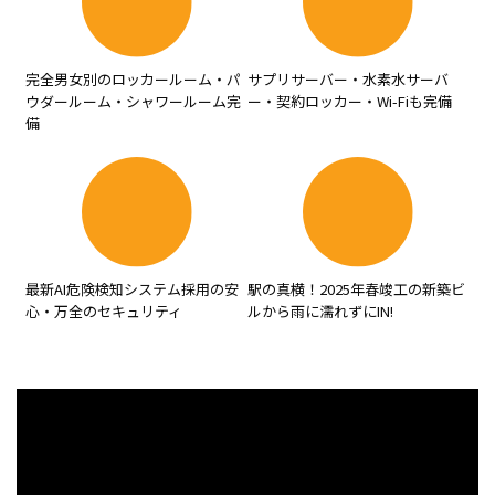
完全男女別のロッカールーム・パ
サプリサーバー・水素水サーバ
ウダールーム・シャワールーム完
ー・契約ロッカー・Wi-Fiも完備
備
最新AI危険検知システム採用の安
駅の真横！2025年春竣工の新築ビ
心・万全のセキュリティ
ルから雨に濡れずにIN!