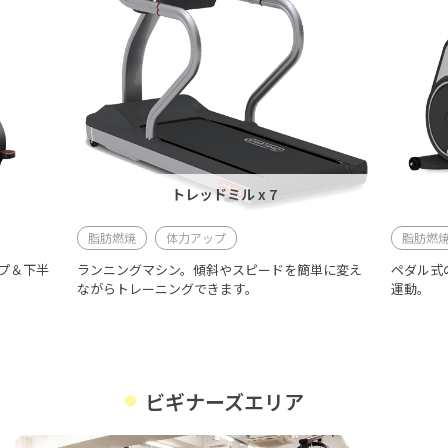
トレッドミル x 7
脂肪燃焼
体力アップ
脂肪燃
プ＆下半
ランニングマシン。傾斜やスピードを簡単に変え
ペダル式
ながらトレーニングできます。
運動。
ビギナーズエリア