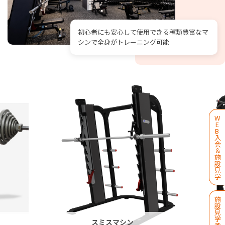
初心者にも安心して使用できる種類豊富なマ
シンで全身がトレーニング可能
W
E
B
入
会
＆
施
設
見
学
施
設
見
学
スミスマシン