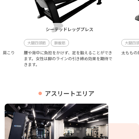
シーテッドレッグプレス
大腿四頭筋
腓腹筋
大腿四
、肩こり
腰や背中に負担をかけず、足を鍛えることができ
太ももの
ます。女性は脚のラインの引き締め効果を期待で
きます。
アスリートエリア