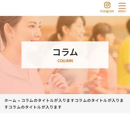
Instagram
MENU
コラム
COLUMN
ホーム
»
コラムのタイトルが入りますコラムのタイトルが入りま
すコラムのタイトルが入ります