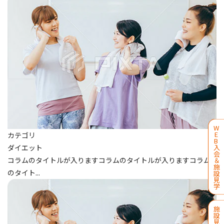
W
E
カテゴリ
B
入
ダイエット
会
コラムのタイトルが入りますコラムのタイトルが入りますコラム
＆
施
のタイト...
設
見
学
施
設
見