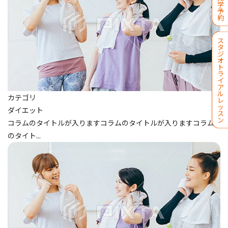
学
予
約
ス
タ
ジ
オ
ト
ラ
イ
ア
ル
カテゴリ
レ
ッ
ダイエット
ス
ン
コラムのタイトルが入りますコラムのタイトルが入りますコラム
のタイト...