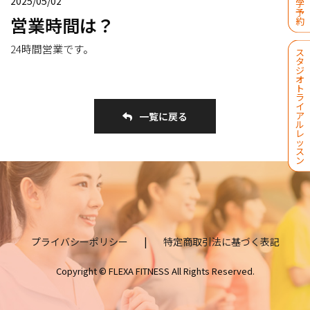
2025/05/02
学
予
営業時間は？
約
24時間営業です。
ス
タ
ジ
オ
ト
ラ
イ
ア
一覧に戻る
ル
レ
ッ
ス
ン
プライバシーポリシー
|
特定商取引法に基づく表記
Copyright © FLEXA FITNESS All Rights Reserved.