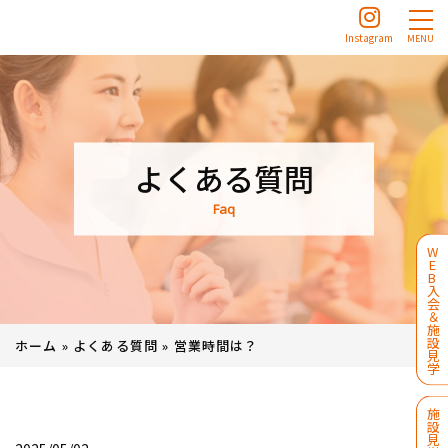
Instagram
MENU
よくある質問
Faq
W
E
B
入
会
＆
施
設
ホーム
»
よくある質問
»
営業時間は？
見
学
施
設
見